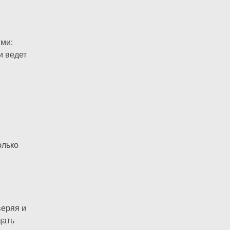
ыми:
и ведет
олько
веряя и
дать