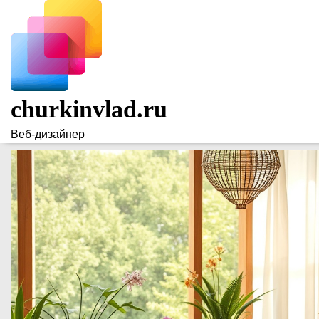
Skip
to
content
churkinvlad.ru
Веб-дизайнер