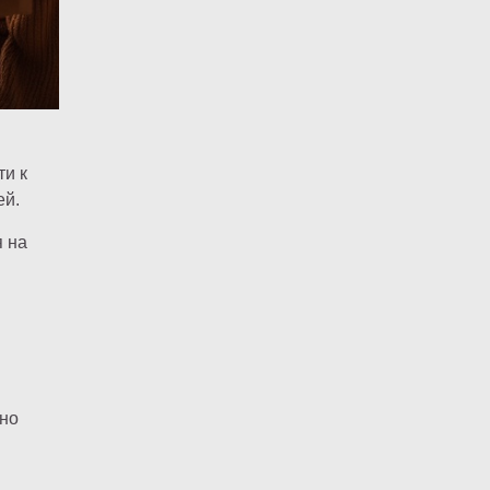
и к
ей.
 на
ьно