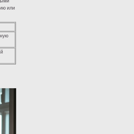
тыми
ию или
тную
ей