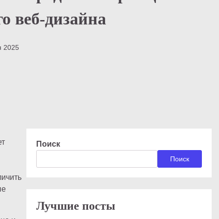
о веб-дизайна
я 2025
ет
Поиск
Поиск
.
личить
ые
Лучшие посты