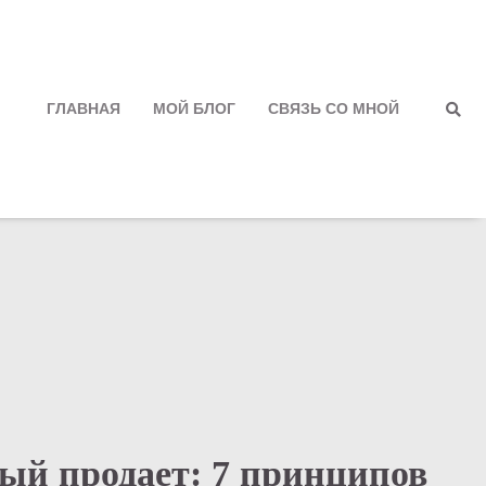
ГЛАВНАЯ
МОЙ БЛОГ
СВЯЗЬ СО МНОЙ
Полити
конфид
ый продает: 7 принципов