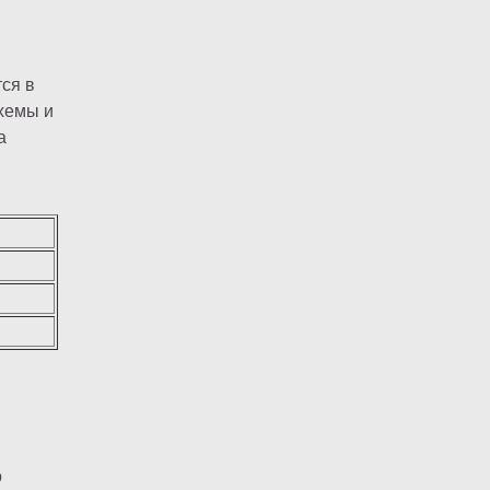
ся в
хемы и
а
о