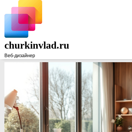
Skip
to
content
churkinvlad.ru
Веб-дизайнер