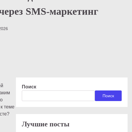
через SMS-маркетинг
2026
ей
Поиск
Таким
Поиск
ко
 к теме
сте?
Лучшие посты