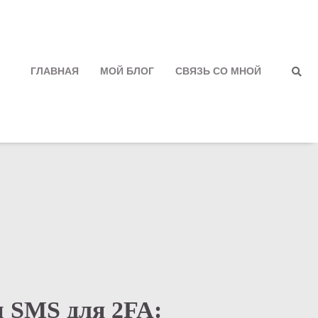
ГЛАВНАЯ
МОЙ БЛОГ
СВЯЗЬ СО МНОЙ
Полити
конфид
 SMS для 2FA: