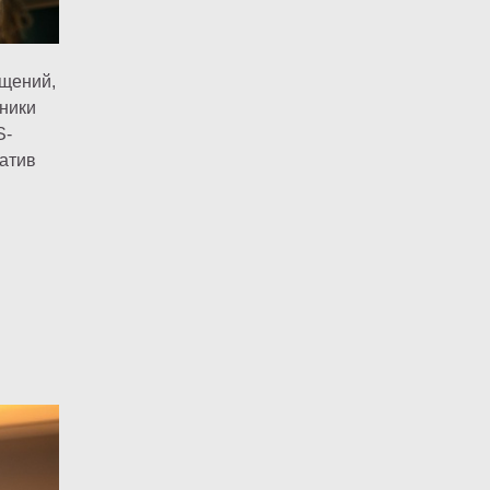
бщений,
нники
S-
атив