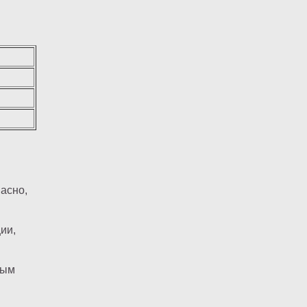
асно,
ии,
ным