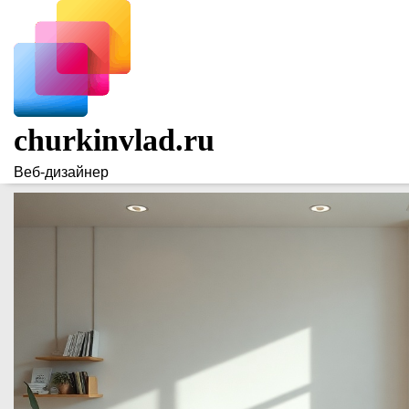
Skip
to
content
churkinvlad.ru
Веб-дизайнер