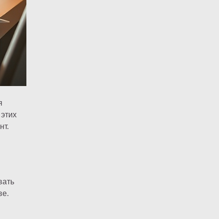
я
 этих
нт.
вать
ве.