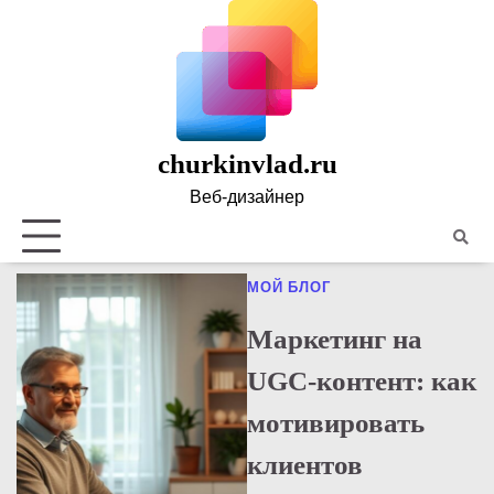
Skip
to
content
churkinvlad.ru
Веб-дизайнер
Полити
конфид
МОЙ БЛОГ
Маркетинг на
UGC-контент: как
мотивировать
клиентов