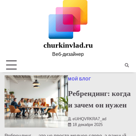
Skip
to
content
churkinvlad.ru
Веб-дизайнер
Полити
конфид
МОЙ БЛОГ
Ребрендинг: когда
и зачем он нужен
eUiHQVRKRA7_ad
18 декабря 2025
Ребрендинг — это не просто модное слово, а важный