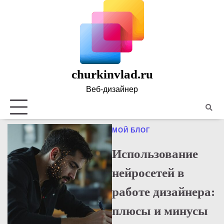
Skip
to
content
churkinvlad.ru
Веб-дизайнер
Полити
конфид
МОЙ БЛОГ
Использование
нейросетей в
работе дизайнера:
плюсы и минусы