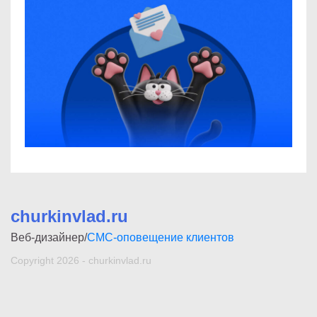
churkinvlad.ru
Веб-дизайнер/
СМС-оповещение клиентов
Copyright 2026 - churkinvlad.ru